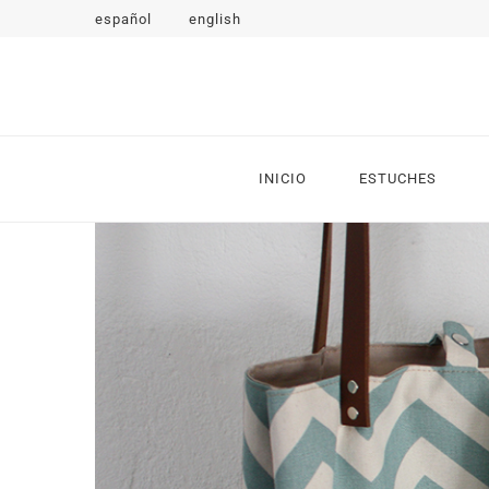
español
english
Betiluca
Bags & accesories
INICIO
ESTUCHES