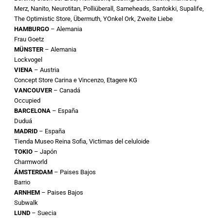
Merz, Nanito, Neurotitan, Polliüberall, Sameheads, Santokki, Supalife,
The Optimistic Store, Übermuth, YOnkel Ork, Zweite Liebe
HAMBURGO
– Alemania
Frau Goetz
MÜNSTER
– Alemania
Lockvogel
VIENA
– Austria
Concept Store Carina e Vincenzo, Etagere KG
VANCOUVER
– Canadá
Occupied
BARCELONA
– España
Duduá
MADRID
– España
Tienda Museo Reina Sofia, Victimas del celuloide
TOKIO
– Japón
Charmworld
ÁMSTERDAM
– Paises Bajos
Barrio
ARNHEM
– Paises Bajos
Subwalk
LUND
– Suecia